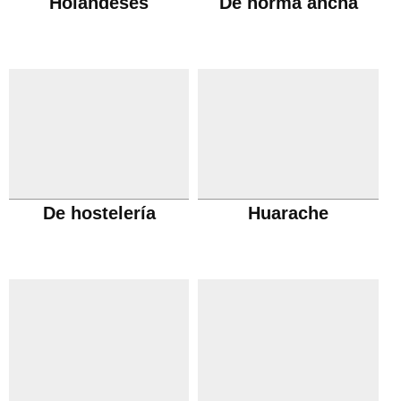
Holandeses
De horma ancha
De hostelería
Huarache