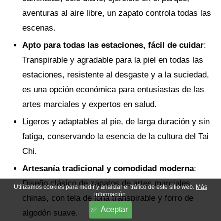
aventuras al aire libre, un zapato controla todas las
escenas.
Apto para todas las estaciones, fácil de cuidar
:
Transpirable y agradable para la piel en todas las
estaciones, resistente al desgaste y a la suciedad,
es una opción económica para entusiastas de las
artes marciales y expertos en salud.
Ligeros y adaptables al pie, de larga duración y sin
fatiga, conservando la esencia de la cultura del Tai
Chi.
Artesanía tradicional y comodidad moderna
:
Diseño clásico de zapatos de artes marciales
Utilizamos cookies para medir y analizar el tráfico de este sitio web.
Más
información.
chinas, con tela de lona transpirable y forro de
Aceptar
algodón suave.