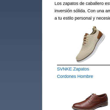
Los zapatos de caballero est
inversión sólida. Con una a
a tu estilo personal y neces
SVNKE Zapatos
Cordones Hombre
Clásicos Vestir Boda
Negocios Caqui 47