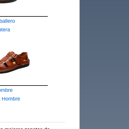
allero
ntera
a
Monje
ero
tos de
n
U43
ombre
ia Hombre
rano
ballero
apatos