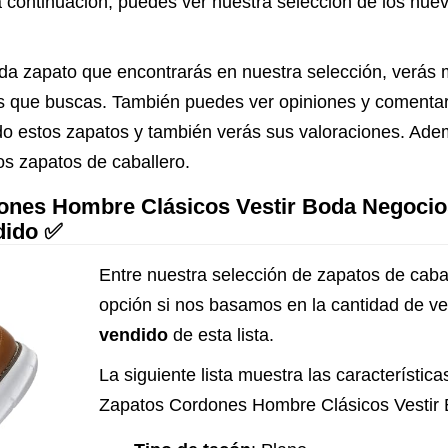
 a continuación, puedes ver nuestra selección de los nu
Cierre Ajustable
Cholas Zuec
Calzado Viaj
da zapato que encontrarás en nuestra selección, verás 
Comodas Ab
tos que buscas. También puedes ver opiniones y comenta
Planas Zapat
o estos zapatos y también verás sus valoraciones. Ade
Casa Hebilla
os zapatos de caballero.
Oficina
es Hombre Clásicos Vestir Boda Negocios 
dido ✅
Entre nuestra selección de zapatos de cabal
opción si nos basamos en la cantidad de v
vendido
de esta lista.
La siguiente lista muestra las característi
Zapatos Cordones Hombre Clásicos Vestir 