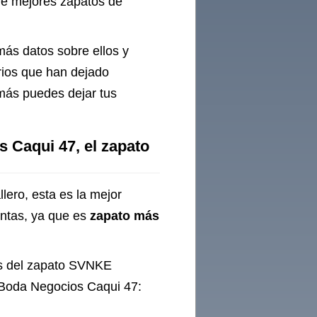
eve mejores zapatos de
os Cuero
e
más datos sobre ellos y
arcas 40
rios que han dejado
illas
más puedes dejar tus
 Talla 47
Caqui 47, el zapato
lero, esta es la mejor
entas, ya que es
zapato más
cas del zapato SVNKE
Boda Negocios Caqui 47: