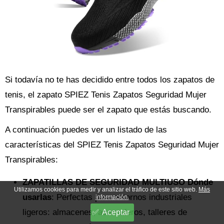
Si todavía no te has decidido entre todos los zapatos de
tenis, el zapato SPIEZ Tenis Zapatos Seguridad Mujer
Transpirables puede ser el zapato que estás buscando.
A continuación puedes ver un listado de las
características del SPIEZ Tenis Zapatos Seguridad Mujer
Transpirables:
ZAPATILLAS DE SEGURIDAD MULTIUSO Dónde
Utilizamos cookies para medir y analizar el tráfico de este sitio web.
Más
usarlas
: Perfectas para entornos industriales
información.
ligeros: almacenes, aserraderos, talleres de
Aceptar