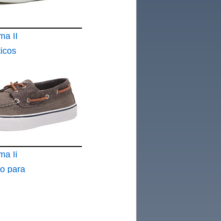
ma II
icos
e
ma Ii
co para