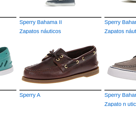
Sperry Bahama II
Sperry Baha
Zapatos náuticos
Zapatos náut
para Hombre
para Hombr
Sperry A
Sperry Baha
Zapato n uti
hombre