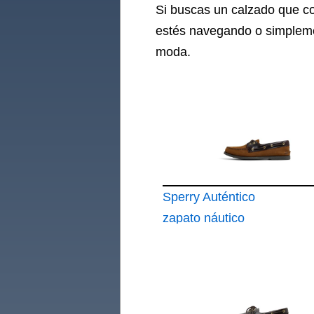
Si buscas un calzado que co
estés navegando o simplemen
moda.
Sperry Auténtico
zapato náutico
original de 2 ojales
para hombre