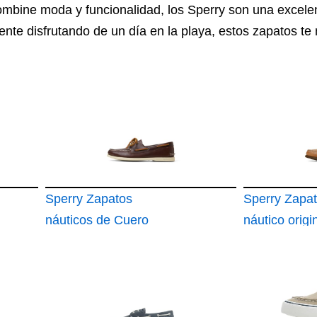
mbine moda y funcionalidad, los Sperry son una excele
te disfrutando de un día en la playa, estos zapatos t
Sperry Zapatos
Sperry Zapa
náuticos de Cuero
náutico origi
auténticos y
auténtico de 
Originales con 2
para hombre
Ojales para Hombre