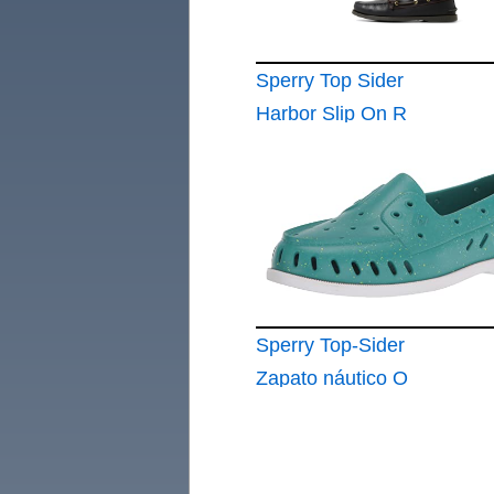
Sperry Top Sider
Harbor Slip On R
Zapatos náuticos
para hombre
Sperry Top-Sider
Zapato náutico O
Float para Hombre