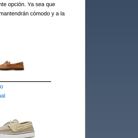
nte opción. Ya sea que
e mantendrán cómodo y a la
to
nal
2 ojales