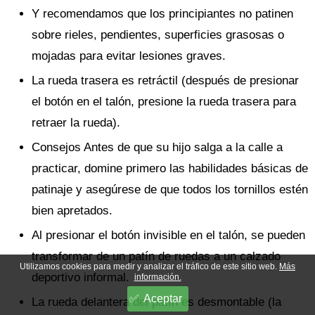
Y recomendamos que los principiantes no patinen
sobre rieles, pendientes, superficies grasosas o
mojadas para evitar lesiones graves.
La rueda trasera es retráctil (después de presionar
el botón en el talón, presione la rueda trasera para
retraer la rueda).
Consejos Antes de que su hijo salga a la calle a
practicar, domine primero las habilidades básicas de
patinaje y asegúrese de que todos los tornillos estén
bien apretados.
Al presionar el botón invisible en el talón, se pueden
transformar de un patín de ruedas a un calzado
Utilizamos cookies para medir y analizar el tráfico de este sitio web.
Más
deportivo informal.
información.
Aceptar
La rueda delantera del patín es desmontable (la