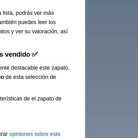
 lista, podrás ver más
También puedes leer los
os y ver su valoración, así
ás vendido ✅
ente destacable este zapato,
do
de esta selección de
terísticas de el zapato de
trar
opiniones sobre este