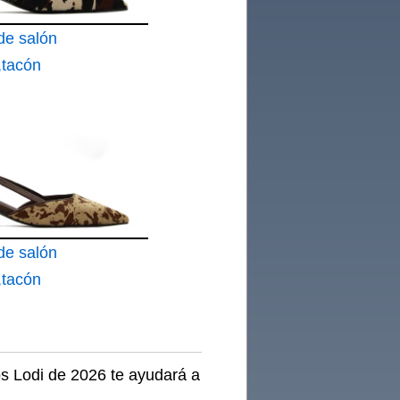
de salón
,tacón
de salón
,tacón
os Lodi de 2026 te ayudará a