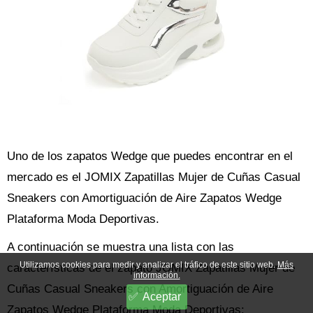
Uno de los zapatos Wedge que puedes encontrar en el
mercado es el JOMIX Zapatillas Mujer de Cuñas Casual
Sneakers con Amortiguación de Aire Zapatos Wedge
Plataforma Moda Deportivas.
A continuación se muestra una lista con las
Utilizamos cookies para medir y analizar el tráfico de este sitio web.
Más
características de el zapato JOMIX Zapatillas Mujer de
información.
Cuñas Casual Sneakers con Amortiguación de Aire
Aceptar
Zapatos Wedge Plataforma Moda Deportivas: