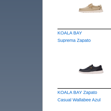
Verano Mocasín
Ligero Cómodo
Zapato Diario
Calzado Verano
KOALA BAY
Suprema Zapato
Wallabee Hombre
Calzado Casual
Verano Mocasín
Ligero Cómodo
Zapato Diario
Calzado Verano
KOALA BAY Zapato
Casual Wallabee Azul
Marino Laredo