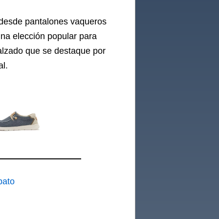
 desde pantalones vaqueros
una elección popular para
alzado que se destaque por
al.
pato
ombre
ual