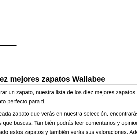
Azul Zapato Casual
Ligero Calzado
Verano Flexible
Zapato Diario
Hombre
iez mejores zapatos Wallabee
rar un zapato, nuestra lista de los diez mejores zapato
o perfecto para ti.
cada zapato que verás en nuestra selección, encontrará
tos que buscas. También podrás leer comentarios y opini
do estos zapatos y también verás sus valoraciones. Ad