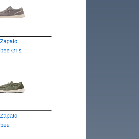
sín
odo
o
ano
Zapato
bee Gris
Zapato
abee
a