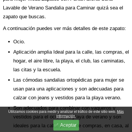
Lavable de Verano Sandalia para Caminar quizá sea el
zapato que buscas.
A continuación puedes ver más detalles de este zapato:
Ocio.
Aplicación amplia Ideal para la calle, las compras, el
hogar, el aire libre, la playa, el club, las caminatas,
las citas y la escuela.
Las cómodas sandalias ortopédicas para mujer se
usan para una aplicaciones y son adecuadas para
calzar con jeans y vestidos para la playa verano.
Son adecuados para combinar con vaqueros y
Utilizamos cookies para medir y analizar el tráfico de este sitio web.
Más
información.
vestidos para el ocio en la playa de verano y son
Aceptar
ideales para la calle, para ir de compras, en casa, al