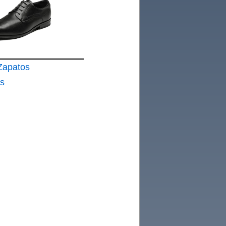
Zapatos
ds
ombre