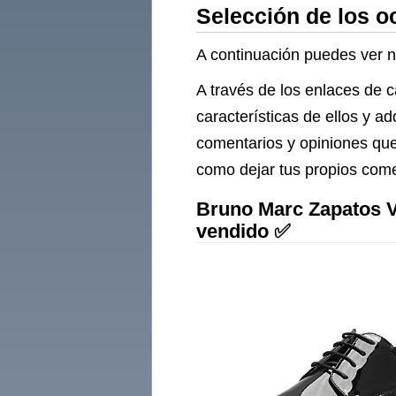
Selección de los o
Traje
A continuación puedes ver nu
A través de los enlaces de 
características de ellos y a
comentarios y opiniones que
como dejar tus propios comen
Bruno Marc Zapatos V
vendido ✅