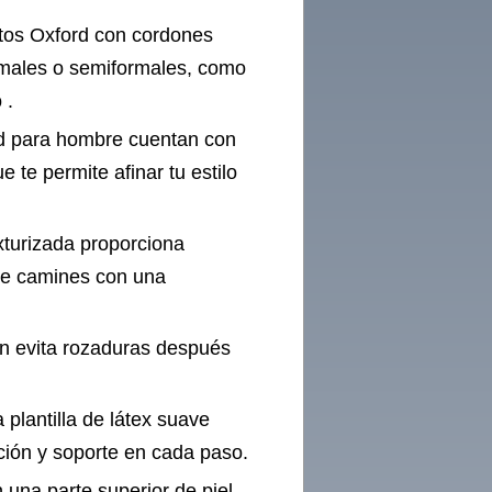
tos Oxford con cordones
ormales o semiformales, como
 .
rd para hombre cuentan con
 te permite afinar tu estilo
xturizada proporciona
que camines con una
ón evita rozaduras después
 plantilla de látex suave
ción y soporte en cada paso.
 una parte superior de piel