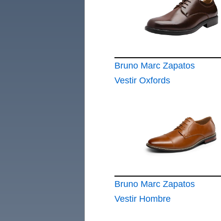
Bruno Marc Zapatos
Vestir Oxfords
Cordones Hombre
Traje
Bruno Marc Zapatos
Vestir Hombre
Oxfords Cordones