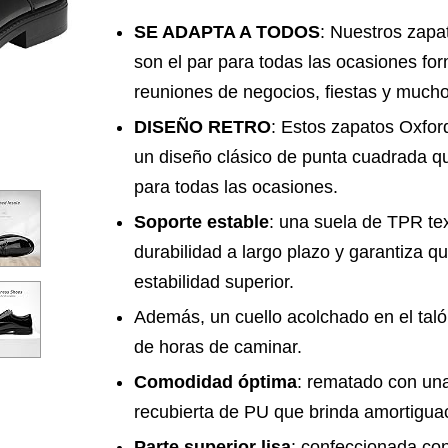
SE ADAPTA A TODOS
: Nuestros zapa
son el par para todas las ocasiones f
reuniones de negocios, fiestas y mucho
DISEÑO RETRO
: Estos zapatos Oxfo
un diseño clásico de punta cuadrada que
para todas las ocasiones.
Soporte estable
: una suela de TPR te
durabilidad a largo plazo y garantiza 
estabilidad superior.
Además, un cuello acolchado en el tal
de horas de caminar.
Comodidad óptima
: rematado con una
recubierta de PU que brinda amortigua
Parte superior lisa
: confeccionada con