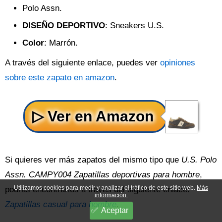
Polo Assn.
DISEÑO DEPORTIVO
: Sneakers U.S.
Color
: Marrón.
A través del siguiente enlace, puedes ver
opiniones
sobre este zapato en amazon
.
Si quieres ver más zapatos del mismo tipo que
U.S. Polo
Assn. CAMPY004 Zapatillas deportivas para hombre
,
Utilizamos cookies para medir y analizar el tráfico de este sitio web.
Más
podrás encontrarlos a través del siguiente enlace:
información.
Zapatillas casual para hombre
.
Aceptar