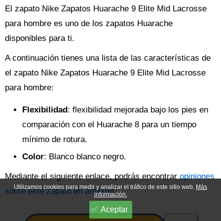
El zapato Nike Zapatos Huarache 9 Elite Mid Lacrosse
para hombre es uno de los zapatos Huarache
disponibles para ti.
A continuación tienes una lista de las características de
el zapato Nike Zapatos Huarache 9 Elite Mid Lacrosse
para hombre:
Flexibilidad
: flexibilidad mejorada bajo los pies en
comparación con el Huarache 8 para un tiempo
mínimo de rotura.
Color
: Blanco blanco negro.
Mediante el siguiente enlace, podrás encontrar
opiniones
Utilizamos cookies para medir y analizar el tráfico de este sitio web.
Más
sobre este zapato en amazon
.
información.
Aceptar