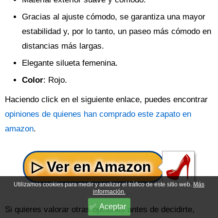
Gracias al ajuste cómodo, se garantiza una mayor
estabilidad y, por lo tanto, un paseo más cómodo en
distancias más largas.
Elegante silueta femenina.
Color
: Rojo.
Haciendo click en el siguiente enlace, puedes encontrar
opiniones de quienes han comprado este zapato en
amazon
.
Utilizamos cookies para medir y analizar el tráfico de este sitio web.
Más
información.
Aceptar
Si quieres valorar otras opciones antes de decidirte,