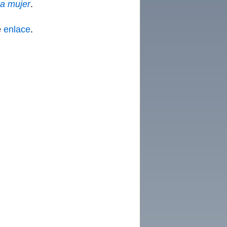
ra mujer
.
e
enlace
.