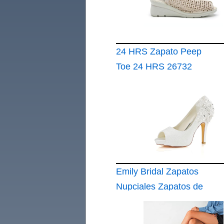
Zapatos Tacon para
Caminar Blanco
EU39
24 HRS Zapato Peep
Toe 24 HRS 26732
de Piel Calada con
Pedrería y Cuña de 6
cm Color Crema
Cuero para: Mujer
Color: Relax-S
Crema Talla: 40
Emily Bridal Zapatos
Nupciales Zapatos de
Boda de Encaje
Zapatos de Novia de