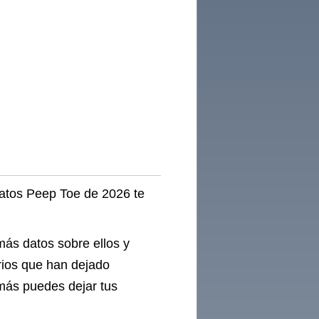
eñora
Abierta
igera
forada
para
37
patos Peep Toe de 2026 te
más datos sobre ellos y
rios que han dejado
más puedes dejar tus