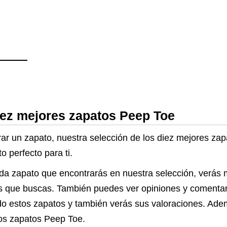
Sandalias S
Maior Punta 
Talon Cuña L
Plantilla Per
Ajuste Facil 
Casa Negro 
iez mejores zapatos Peep Toe
r un zapato, nuestra selección de los diez mejores za
o perfecto para ti.
da zapato que encontrarás en nuestra selección, verás 
tos que buscas. También puedes ver opiniones y comenta
o estos zapatos y también verás sus valoraciones. Ade
los zapatos Peep Toe.