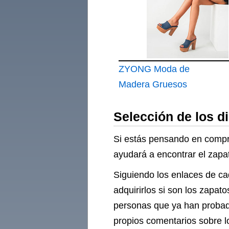
tacón Alto Peep Toe
de Encaje de Marfil
ZYONG Moda de
Madera Gruesos
Tacones súper Altos
Selección de los d
Sandalias de Mujer
Zapatos de
Si estás pensando en compra
Plataforma Slingback
ayudará a encontrar el zapat
Peep Toe Pantuflas
Siguiendo los enlaces de ca
Sexy Breve
adquirirlos si son los zapa
Sandalias Mujer 2020
personas que ya han probad
propios comentarios sobre 