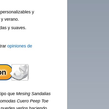
 personalizables y
 y verano.
odas y suaves.
trar
opiniones de
tipo que
Mesing Sandalias
 Comodas Cuero Peep Toe
, puedes verlos haciendo