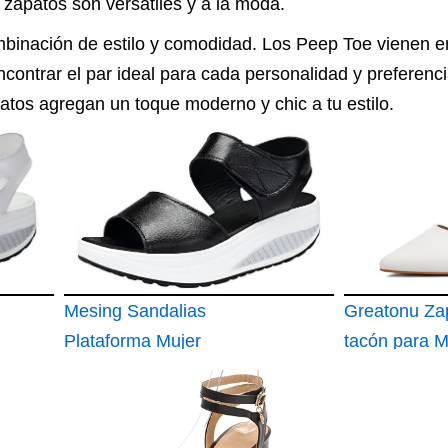
 zapatos son versátiles y a la moda.
ombinación de estilo y comodidad. Los Peep Toe vienen e
ncontrar el par ideal para cada personalidad y preferenci
atos agregan un toque moderno y chic a tu estilo.
Mesing Sandalias
Greatonu Za
Plataforma Mujer
tacón para M
Verano Sandalias
Correa en el 
Cuña Comodas
tacón Gatito
Cuero Peep Toe