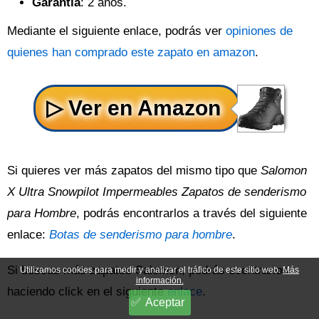
Garantía
: 2 anos.
Mediante el siguiente enlace, podrás ver
opiniones de
quienes han comprado este zapato en amazon
.
Si quieres ver más zapatos del mismo tipo que
Salomon
X Ultra Snowpilot Impermeables Zapatos de senderismo
para Hombre
, podrás encontrarlos a través del siguiente
enlace:
Botas de senderismo para hombre
.
Si buscas más zapatos Salomon, podrás econtrarlos
Utilizamos cookies para medir y analizar el tráfico de este sitio web.
Más
información.
haciendo click en el siguiente
enlace
.
Aceptar