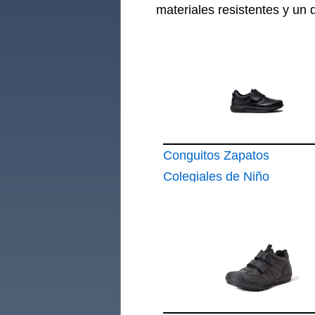
materiales resistentes y un 
Conguitos Zapatos
Colegiales de Niño
Indestructibles para
Niño