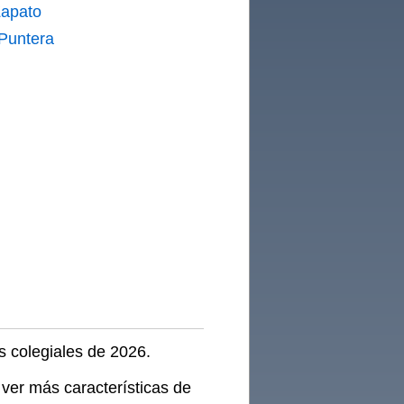
apato
 Puntera
lla 38
s colegiales de 2026.
 ver más características de