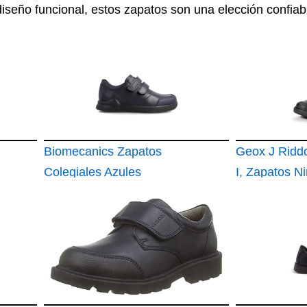
diseño funcional, estos zapatos son una elección confiabl
Biomecanics Zapatos
Geox J Ridd
Colegiales Azules
I, Zapatos Ni
161126-B089-34
Negro, 38 E