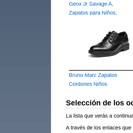
Geox Jr Savage A,
Zapatos para Niños,
Negro
Bruno Marc Zapatos
Cordones Niños
Vestir Oxfords
Selección de los o
La lista que verás a contin
A través de los enlaces que 