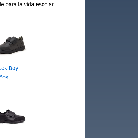
e para la vida escolar.
ock Boy
ños,
U