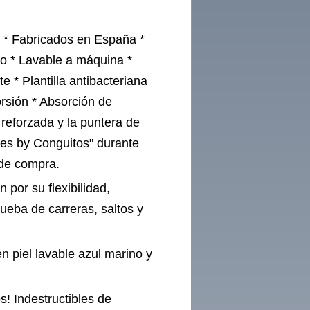
r * Fabricados en España *
ino * Lavable a máquina *
e * Plantilla antibacteriana
orsión * Absorción de
 reforzada y la puntera de
les by Conguitos" durante
 de compra.
 por su flexibilidad,
rueba de carreras, saltos y
n piel lavable azul marino y
s! Indestructibles de