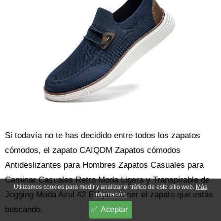
Si todavía no te has decidido entre todos los zapatos
cómodos, el zapato CAIQDM Zapatos cómodos
Antideslizantes para Hombres Zapatos Casuales para
Caminar Casuales Retro Moda Ligera y Transpirable de
Utilizamos cookies para medir y analizar el tráfico de este sitio web.
Más
Jogging Moda Azul 42 EU puede ser el zapato que estás
información.
buscando.
Aceptar